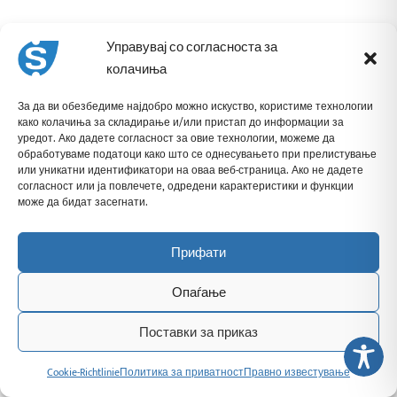
Управувај со согласноста за
колачиња
За да ви обезбедиме најдобро можно искуство, користиме технологии
како колачиња за складирање и/или пристап до информации за
уредот. Ако дадете согласност за овие технологии, можеме да
обработуваме податоци како што се однесувањето при прелистување
или уникатни идентификатори на оваа веб-страница. Ако не дадете
согласност или ја повлечете, одредени карактеристики и функции
може да бидат засегнати.
Прифати
Опаѓање
Поставки за приказ
Cookie-Richtlinie
Политика за приватност
Правно известување