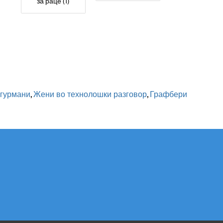
за раце (1)
гурмани
,
Жени во технолошки разговор
,
Графбери