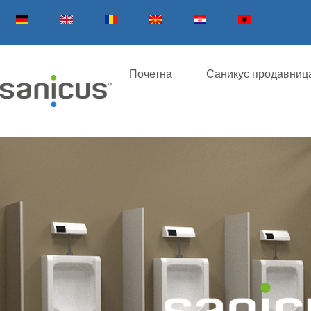
Прескокни
до
содржина
Почетна
Саникус продавниц