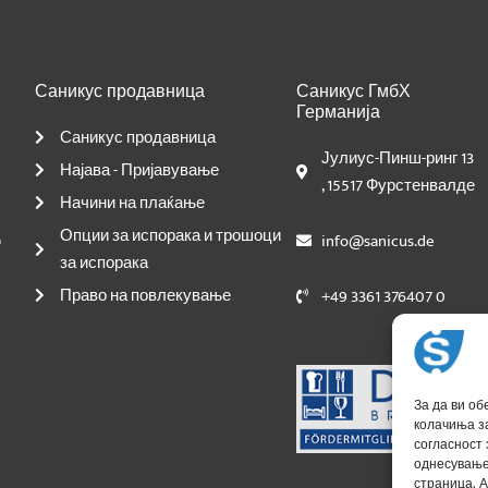
Саникус продавница
Саникус ГмбХ
Германија
Саникус продавница
Јулиус-Пинш-ринг 13
Најава - Пријавување
, 15517 Фурстенвалде
Начини на плаќање
д
Опции за испорака и трошоци
info@sanicus.de
за испорака
Право на повлекување
+49 3361 376407 0
За да ви об
колачиња з
согласност 
однесување
страница. А