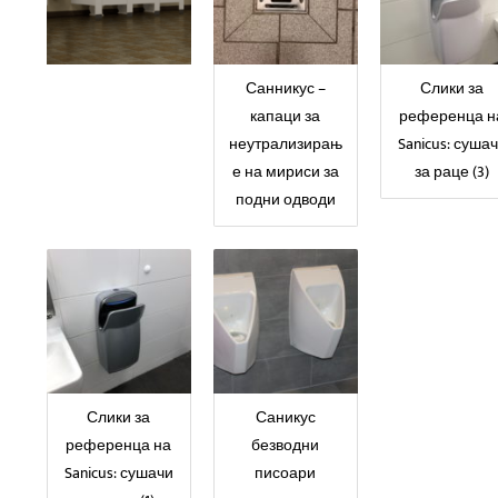
Санникус –
Слики за
капаци за
референца н
неутрализирањ
Sanicus: суша
е на мириси за
за раце (3)
подни одводи
Слики за
Саникус
референца на
безводни
Sanicus: сушачи
писоари