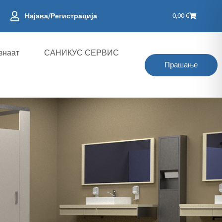
Кошница
Најава/Регистрација
0,00
€
знаат
САНИКУС СЕРВИС
Прашање