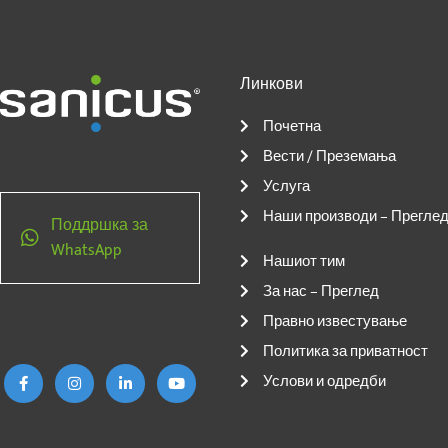
Линкови
Почетна
Вести / Преземања
Услуга
Наши производи – Прегле
Поддршка за
WhatsApp
Нашиот тим
За нас – Преглед
Ф
И
Л
Ј
Правно известување
е
н
и
у
ј
с
н
т
Политика за приватност
с
т
к
ј
б
а
е
у
Услови и одредби
у
г
д
б
к
р
И
-
а
н
ф
м
-
и