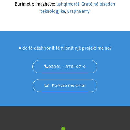
Burimet e imazheve:
ushqimorët
,
Gratë në bisedën
teknologjike
,
GraphBerry
A do të dëshironit të fillonit një projekt me ne?
03361 - 376407-0
Kërkesë me email