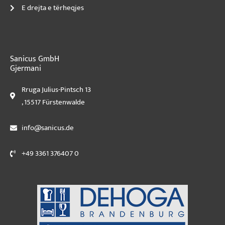
E drejta e tërheqjes
Sanicus GmbH
Gjermani
Rruga Julius-Pintsch 13
, 15517 Fürstenwalde
info@sanicus.de
+49 3361 376407 0