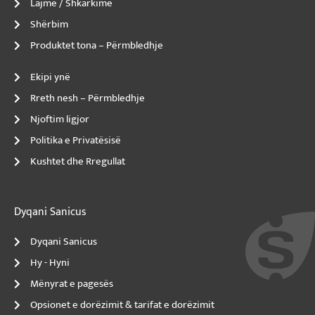
Lajme / Shkarkime
Shërbim
Produktet tona – Përmbledhje
Ekipi ynë
Rreth nesh – Përmbledhje
Njoftim ligjor
Politika e Privatësisë
Kushtet dhe Rregullat
Dyqani Sanicus
Dyqani Sanicus
Hy - Hyni
Mënyrat e pagesës
Opsionet e dorëzimit & tarifat e dorëzimit