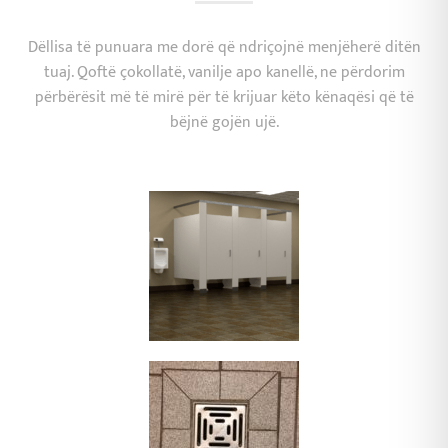
Dëllisa të punuara me dorë që ndriçojnë menjëherë ditën
tuaj. Qoftë çokollatë, vanilje apo kanellë, ne përdorim
përbërësit më të mirë për të krijuar këto kënaqësi që të
bëjnë gojën ujë.