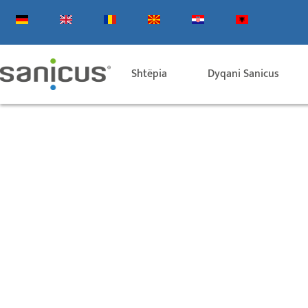
Kalo
tek
përmbajtja
Shtëpia
Dyqani Sanicus