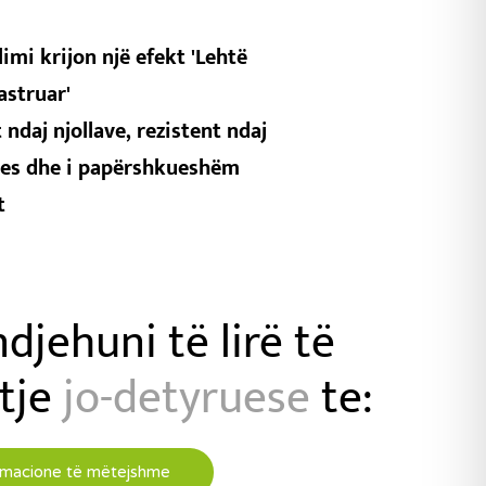
imi krijon një efekt 'Lehtë
pastruar'
 ndaj njollave, rezistent ndaj
jes dhe i papërshkueshëm
t
ndjehuni të lirë të
tje
jo-detyruese
te:
rmacione të mëtejshme