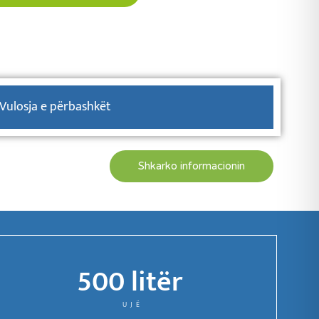
Vulosja e përbashkët
Shkarko informacionin
500
 litër 
UJË