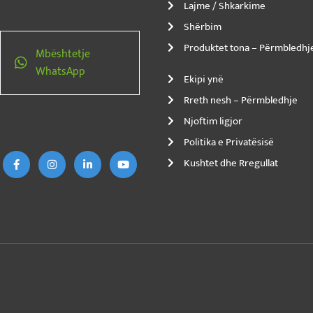
Lajme / Shkarkime
Shërbim
Produktet tona – Përmbledhj
Mbështetje
WhatsApp
Ekipi ynë
Rreth nesh – Përmbledhje
F
I
L
Y
Njoftim ligjor
a
n
i
o
c
s
n
u
Politika e Privatësisë
e
t
k
T
b
a
e
u
Kushtet dhe Rregullat
o
g
d
b
o
r
I
e
k
a
n
-
m
-
f
i
t