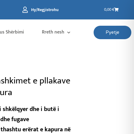
Karrocë
Hy/Regjistrohu
0,00
€
us Shërbimi
Rreth nesh
Pyetje
ashkimet e pllakave
ura
i shkëlqyer
dhe i butë i
 dhe fugave
ithashtu
erërat
e kapura në