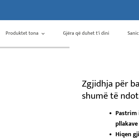
Produktet tona
Gjëra që duhet t'i dini
Sanic
Zgjidhja për b
shumë të ndot
Pastrim
pllakave
Hiqen
gj