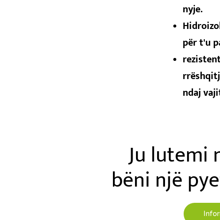
nyje.
Hidroizol
për t'u 
rezistent
rrëshqit
ndaj vaji
Ju lutemi 
bëni një pye
Info