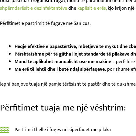
Duke pastruar
rregullisht fugat
, mund të parandaloni dëmtimet a
shpërndarësit e dezinfektantëve
dhe
kapësit e erës,
kjo krijon një
Përfitimet e pastrimit të fugave me Sanicus:
Heqje efektive e papastërtive, mbetjeve të mykut dhe zbe
Përshtatshme për të gjitha llojet standarde të pllakave d
Mund të aplikohet manualisht ose me makinë
– përfshirë
Me erë të lehtë dhe i butë ndaj sipërfaqeve,
por shumë efe
Jepni banjove tuaja një pamje tërësisht të pastër dhe të dukshm
Përfitimet tuaja me një vështrim:
Pastrim i thellë i fugës në sipërfaqet me pllaka