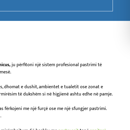
nicus,
ju përfitoni një sistem profesional pastrimi të
emesë.
es, dhomat e dushit, ambientet e tualetit ose zonat e
ërmirësim të dukshëm si në higjienë ashtu edhe në pamje.
as fërkojeni me një furçë ose me një sfungjer pastrimi.
.