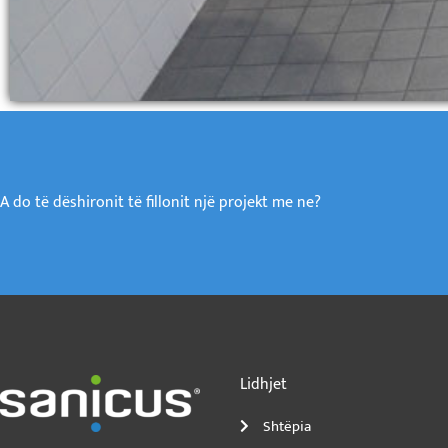
Ndarjet e pllakav
para pastrimit
A do të dëshironit të fillonit një projekt me ne?
Lidhjet
Shtëpia