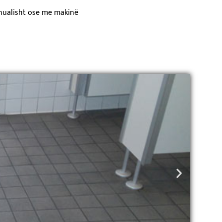
anualisht ose me makinë