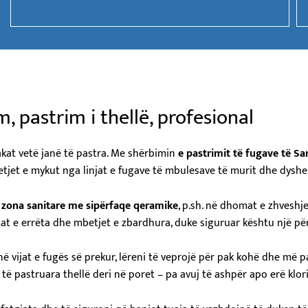
, pastrim i thellë, profesional
kat vetë janë të pastra. Me shërbimin
e pastrimit të fugave të Sa
betjet e mykut nga linjat e fugave të mbulesave të murit dhe dysh
ë
zona sanitare me sipërfaqe qeramike
, p.sh. në dhomat e zhveshj
tat e errëta dhe mbetjet e zbardhura, duke siguruar kështu një p
në vijat e fugës së prekur, lëreni të veprojë për pak kohë dhe më p
ë pastruara thellë deri në poret – pa avuj të ashpër apo erë klori