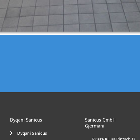
e
Dyqani Sanicus
Sanicus GmbH
Gjermani
Dyqani Sanicus
Rruga Julius-Pintsch 13