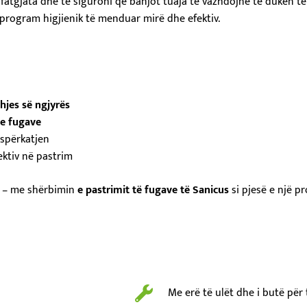
fatgjata dhe të siguroni që banjot tuaja të vazhdojnë të duken 
 program higjienik të menduar mirë dhe efektiv.
hjes së ngjyrës
he fugave
 spërkatjen
ktiv në pastrim
e – me shërbimin
e pastrimit të fugave të Sanicus
si pjesë e një pr
Me erë të ulët dhe i butë për 