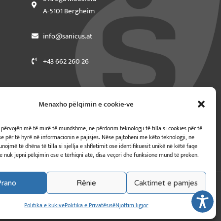
A-5101 Bergheim
info@sanicus.at
+43 662 260 26
Menaxho pëlqimin e cookie-ve
ar përvojën më të mirë të mundshme, ne përdorim teknologji të tilla si cookies për të
se për të hyrë në informacionin e pajisjes. Nëse pajtoheni me këto teknologji, ne
ojmë të dhëna të tilla si sjellja e shfletimit ose identifikuesit unikë në këtë faqe
se nuk jepni pëlqimin ose e tërhiqni atë, disa veçori dhe funksione mund të preken.
Prano
Rënie
Caktimet e pamjes
Politika e kukive
Politika e Privatësisë
Njoftim ligjor