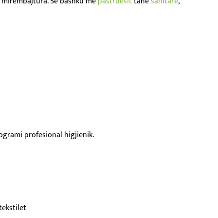
të mirëmbajtura. Së bashku me
pastruesit
tanë
sanitarë
,
ogrami profesional higjienik.
tekstilet