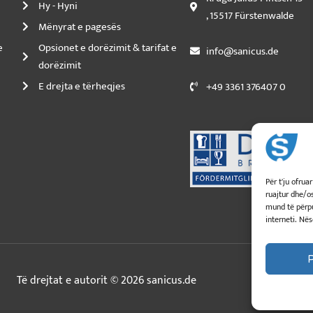
Hy - Hyni
, 15517 Fürstenwalde
Mënyrat e pagesës
e
Opsionet e dorëzimit & tarifat e
info@sanicus.de
dorëzimit
E drejta e tërheqjes
+49 3361 376407 0
Për t'ju ofru
ruajtur dhe/o
mund të përpun
interneti. Në
Të drejtat e autorit © 2026 sanicus.de