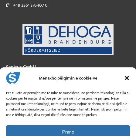
+49 3361 376407 0
Sanicus GmbH
Austria
Menaxho pëlqimin e cookie-ve
3 Rruga Moosfeld
A-5101 Bergheim
Për t'ju ofruar përvojën më të mirë të mundshme, ne përdorim teknologji të tilla si
cookies për të ruajtur dhe/ose për të hyrë në informacionin e pajisjes. Nëse
pajtoheni me këto teknologji, ne mund të përpunojmë të dhëna të tilla si sjellja e
info@sanicus.at
shfletimit ose identifikuesit unikë në këtë faqe interneti. Nëse nuk jepni pëlqimin
ose e tërhiqni atë, disa veçori dhe funksione mund të preken.
+43 662 260 26
Prano