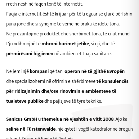
rreth nesh në faqen tonë të internetit.
Faqja e internetit është krijuar për të treguar se çfarë përfshin
puna jonë dhe si synojmë të vëmë në praktikë idetë tona.
Ne prezantojmë produktet dhe shërbimet tona, të cilat mund
t'ju ndihmojnë të
mbroni burimet jetike
, si uji, dhe të
përmirësoni higjienën
në ambientet tuaja sanitare.
Ne jemi një
kompani
që tani
operon në të gjithë Evropën
dhe specializohemi në ofrimin e
shërbimeve
të konsulencës
për ridizajnimin dhe/ose rinovimin e ambienteve të
tualeteve publike
dhe pajisjeve të tyre teknike.
Sanicus GmbH
u
themelua në vjeshtën e vitit 2008
. Ajo ka
selinë në Fürstenwalde
, një qytet i vogël katedralor në bregun