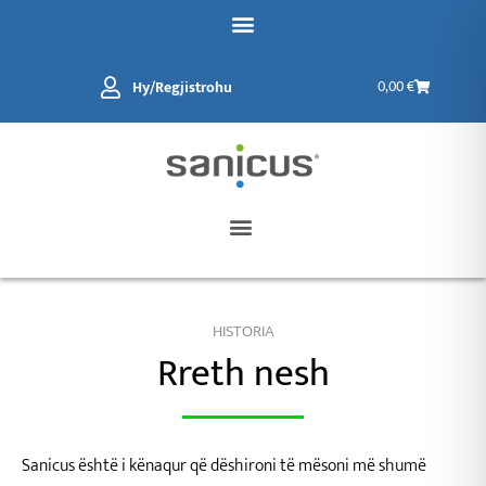
Kalo
tek
përmbajtja
Karrocë
Hy/Regjistrohu
0,00
€
HISTORIA
Rreth nesh
Sanicus është i kënaqur që dëshironi të mësoni më shumë