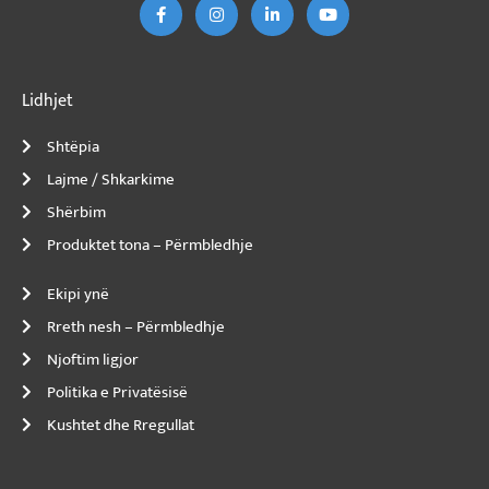
b
a
e
u
o
g
d
b
o
r
I
e
k
a
n
-
m
-
f
i
t
Lidhjet
Shtëpia
Lajme / Shkarkime
Shërbim
Produktet tona – Përmbledhje
Ekipi ynë
Rreth nesh – Përmbledhje
Njoftim ligjor
Politika e Privatësisë
Kushtet dhe Rregullat