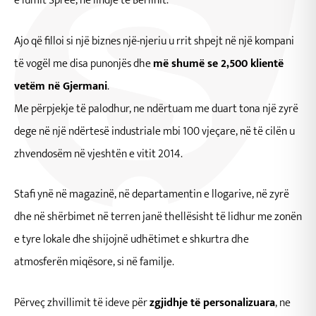
e lumit Spree, në lindje të Berlinit.
Ajo që filloi si një biznes një-njeriu u rrit shpejt në një kompani
të vogël me disa punonjës dhe
më shumë se 2,500 klientë
vetëm në Gjermani
.
Me përpjekje të palodhur, ne ndërtuam me duart tona një zyrë
dege në një ndërtesë industriale mbi 100 vjeçare, në të cilën u
zhvendosëm në vjeshtën e vitit 2014.
Stafi ynë në magazinë, në departamentin e llogarive, në zyrë
dhe në shërbimet në terren janë thellësisht të lidhur me zonën
e tyre lokale dhe shijojnë udhëtimet e shkurtra dhe
atmosferën miqësore, si në familje.
Përveç zhvillimit të ideve për
zgjidhje të personalizuara
, ne