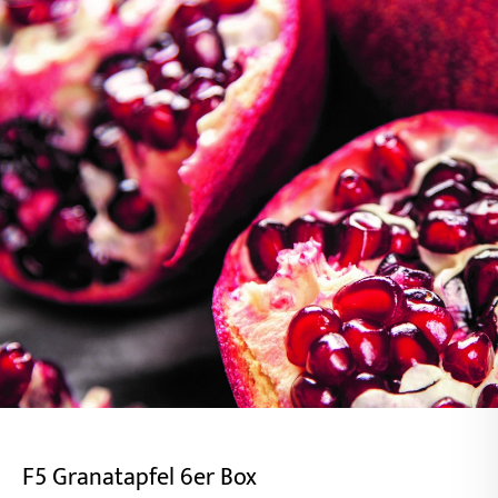
F5 Granatapfel 6er Box