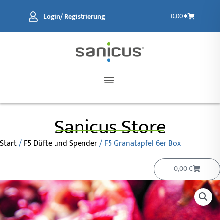
Zum
Warenkorb
Login/ Registrierung
0,00
€
Inhalt
springen
Sanicus Store
Start
/
F5 Düfte und Spender
/ F5 Granatapfel 6er Box
Warenko
0,00
€