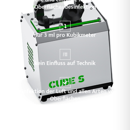
Oberflächendesinfektion
nur 3 ml pro Kubikmeter
kein Einfluss auf Technik
Desinfektion der Luft und allen Arten von
Oberflächen