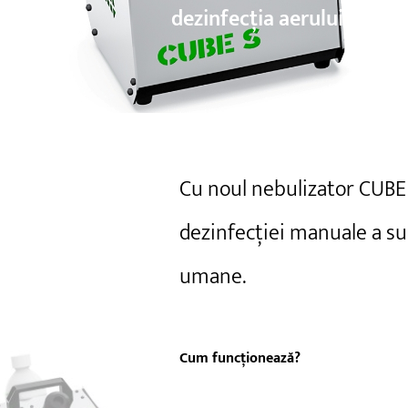
dezinfecția aerului și a tu
Cu noul nebulizator CUBE
dezinfecției manuale a sup
umane.
Cum funcționează?