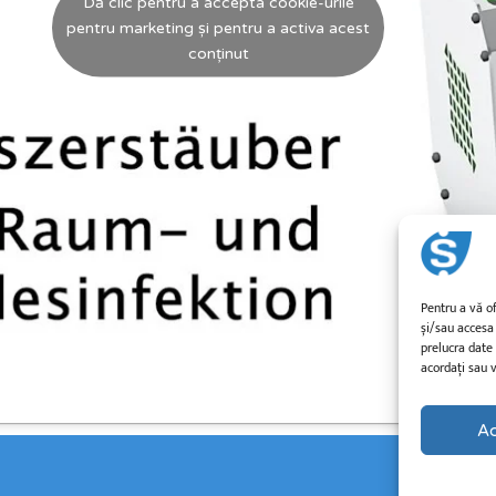
Dă clic pentru a accepta cookie-urile
pentru marketing și pentru a activa acest
conținut
Pentru a vă o
și/sau accesa
prelucra date
acordați sau v
A