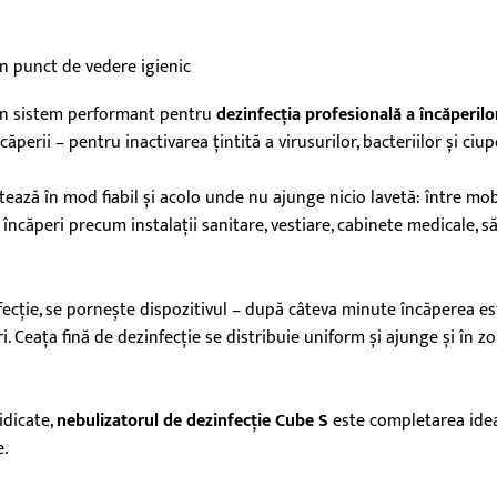
in punct de vedere igienic
 un sistem performant pentru
dezinfecția profesională a încăperilo
perii – pentru inactivarea țintită a virusurilor, bacteriilor și ciup
ază în mod fiabil și acolo unde nu ajunge nicio lavetă: între mobil
 încăperi precum instalații sanitare, vestiare, cabinete medicale, să
ecție, se pornește dispozitivul – după câteva minute încăperea este 
i. Ceața fină de dezinfecție se distribuie uniform și ajunge și în zo
idicate,
nebulizatorul de dezinfecție Cube S
este completarea ideal
e.