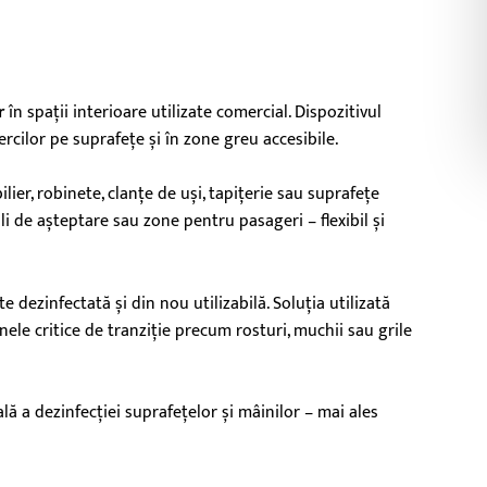
r
în spații interioare utilizate comercial. Dispozitivul
ercilor pe suprafețe și în zone greu accesibile.
ier, robinete, clanțe de uși, tapițerie sau suprafețe
li de așteptare sau zone pentru pasageri – flexibil și
dezinfectată și din nou utilizabilă. Soluția utilizată
nele critice de tranziție precum rosturi, muchii sau grile
ă a dezinfecției suprafețelor și mâinilor – mai ales