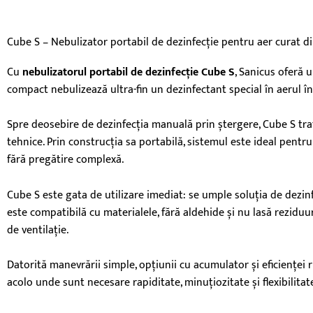
Cube S – Nebulizator portabil de dezinfecție pentru aer curat d
Cu
nebulizatorul portabil de dezinfecție Cube S
, Sanicus oferă
compact nebulizează ultra-fin un dezinfectant special în aerul încă
Spre deosebire de dezinfecția manuală prin ștergere, Cube S trate
tehnice. Prin construcția sa portabilă, sistemul este ideal pentru
fără pregătire complexă.
Cube S este gata de utilizare imediat: se umple soluția de dezinf
este compatibilă cu materialele, fără aldehide și nu lasă reziduur
de ventilație.
Datorită manevrării simple, opțiunii cu acumulator și eficienței r
acolo unde sunt necesare rapiditate, minuțiozitate și flexibilitat