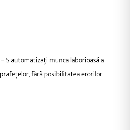
turor tipurilor de suprafețe
 – S automatizați munca laborioasă a
rafețelor, fără posibilitatea erorilor