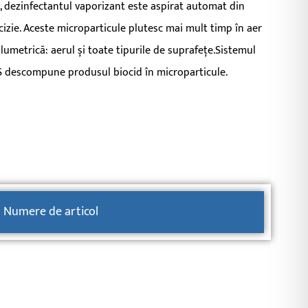
i, dezinfectantul vaporizant este aspirat automat din
ecizie. Aceste microparticule plutesc mai mult timp în aer
olumetrică: aerul și toate tipurile de suprafețe.Sistemul
 S descompune produsul biocid în microparticule.
Numere de articol