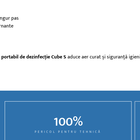
ingur pas
ernante
 portabil de dezinfecție Cube S
aduce aer curat și siguranță igieni
100
%
PERICOL PENTRU TEHNICĂ