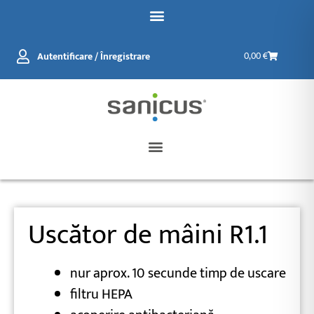
Salt
la
conținut
Coș
Autentificare / Înregistrare
0,00
€
de
cumpărătur
Uscător de mâini R1.1
nur aprox. 10 secunde timp de uscare
filtru HEPA