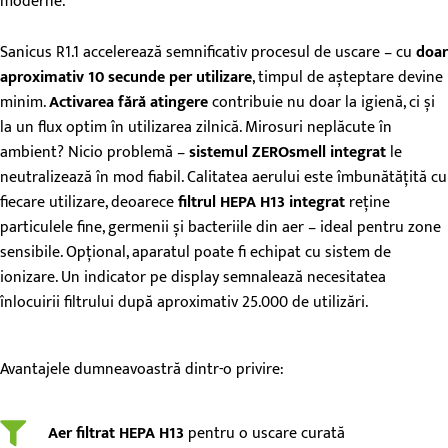
moderne.
Sanicus R1.1 accelerează semnificativ procesul de uscare – cu
doar
aproximativ 10 secunde per utilizare
, timpul de așteptare devine
minim.
Activarea fără atingere
contribuie nu doar la igienă, ci și
la un flux optim în utilizarea zilnică. Mirosuri neplăcute în
ambient? Nicio problemă –
sistemul ZEROsmell integrat
le
neutralizează în mod fiabil. Calitatea aerului este îmbunătățită cu
fiecare utilizare, deoarece
filtrul HEPA H13 integrat
reține
particulele fine, germenii și bacteriile din aer – ideal pentru zone
sensibile. Opțional, aparatul poate fi echipat cu sistem de
ionizare. Un indicator pe display semnalează necesitatea
înlocuirii filtrului după aproximativ 25.000 de utilizări.
Avantajele dumneavoastră dintr-o privire:
Aer filtrat HEPA H13
pentru o uscare curată