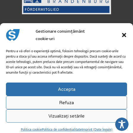
Sanicus GmbH
Gestionare consimțământ
Austria
cookie-uri
Strada Moosfeld nr. 3
A-5101 Bergheim
Pentru a vă oferi o experiență optimă, folosim tehnologii precum cookie-urile
pentru a stoca și/sau accesa informații despre dispozitiv. Dacă sunteți de acord cu
aceste tehnologii, putem prelucra date precum comportamentul de navigare sau
info@sanicus.at
ID-uri unice pe acest site. Dacă nu vă acordați sau vă retrageți consimțământul,
anumite funcții și caracteristici pot fi afectate.
+43 662 260 26
Accepta
Refuza
Vizualizați setările
Drepturi de autor © 2026 sanicus.de
Politica cookie
Politica de confidențialitate
Imprint (Date legale)