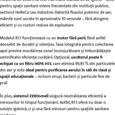
pentru spații sanitare intens frecventate din instituții publice,
sectorul HoReCa sau industrie. Datorită fluxului puternic de aer,
mâinile sunt uscate în aproximativ 10 secunde – fără atingere,
eficient și cu costuri reduse de exploatare.
Modelul R1.1 funcționează cu un
motor fără perii
, fiind astfel
deosebit de durabil și silențios. Tava integrată pentru colectarea
apei previne murdărirea zonei înconjurătoare și îmbunătățește
semnificativ eficiența curățării. Opțional,
uscătorul poate fi
echipat cu un filtru HEPA H13
, care elimină 99,95 % din particulele
din aer și este
ideal pentru purificarea aerului în săli de clasă și
spații educaționale
– inclusiv viruși, bacterii și particule fine de
praf.
În plus,
sistemul ZEROsmell
asigură neutralizarea eficientă a
mirosurilor în timpul funcționării. Astfel, R1.1 oferă nu doar o
soluție igienică, ci și una fără mirosuri pentru spațiile sanitare