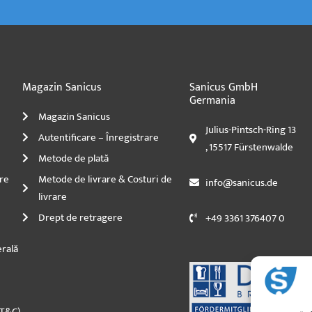
Magazin Sanicus
Sanicus GmbH
Germania
Magazin Sanicus
Julius-Pintsch-Ring 13
Autentificare – Înregistrare
, 15517 Fürstenwalde
Metode de plată
re
Metode de livrare & Costuri de
info@sanicus.de
livrare
Drept de retragere
+49 3361 376407 0
rală
(T&C)