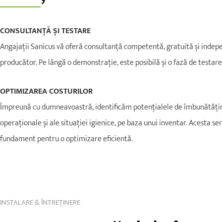
CONSULTANȚĂ ȘI TESTARE
Angajații Sanicus vă oferă consultanță competentă, gratuită și inde
producător. Pe lângă o demonstrație, este posibilă și o fază de testare
OPTIMIZAREA COSTURILOR
Împreună cu dumneavoastră, identificăm potențialele de îmbunătățire
operaționale și ale situației igienice, pe baza unui inventar. Acesta se
fundament pentru o optimizare eficientă.
INSTALARE & ÎNTREȚINERE