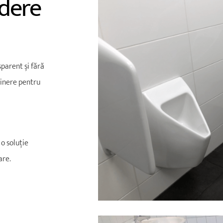
edere
sparent și fără
eținere pentru
 o soluție
are.