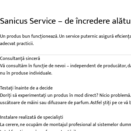
Sanicus Service – de încredere ală
Un produs bun funcționează. Un service puternic asigură eficienț
adecvat practicii.
Consultanță sinceră
Vă consultăm în funcție de nevoi – independent de producător, dar
nu în produse individuale.
Testați înainte de a decide
Doriți să experimentați un produs în mod direct? Nicio problemă. P
uscătoare de mâini sau difuzoare de parfum. Astfel știți pe ce vă b
Instalare realizată de specialiști
La cerere, ne ocupăm de montajul profesional al sistemelor dumneav