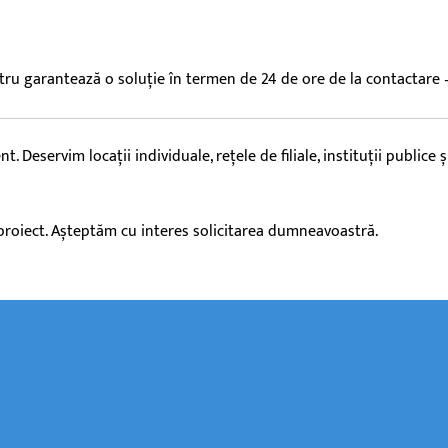
tru garantează o soluție în termen de 24 de ore de la contactare – 
Deservim locații individuale, rețele de filiale, instituții publice ș
n proiect. Așteptăm cu interes solicitarea dumneavoastră.