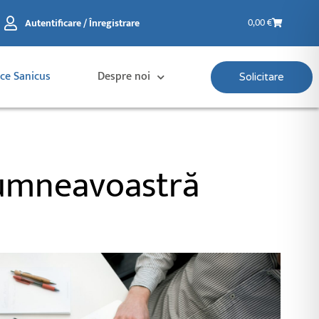
Coș
Autentificare / Înregistrare
0,00
€
de
cumpărătur
ice Sanicus
Despre noi
Solicitare
 dumneavoastră