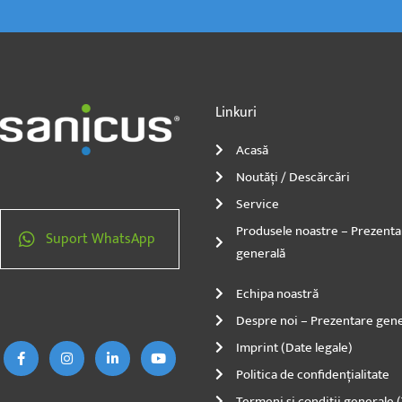
Linkuri
Acasă
Noutăți / Descărcări
Service
Produsele noastre – Prezenta
Suport WhatsApp
generală
F
I
L
Y
Echipa noastră
a
n
i
o
c
s
n
u
Despre noi – Prezentare gene
e
t
k
T
b
a
e
u
Imprint (Date legale)
o
g
d
b
o
r
i
e
Politica de confidențialitate
k
a
n
-
m
-
Termeni și condiții generale 