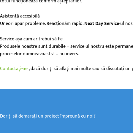
totul funcționează conform așteptărilor.
Asistență accesibilă
Uneori apar probleme. Reacționăm rapid.
Next Day Service
-ul nos
Service așa cum ar trebui să fie
Produsele noastre sunt durabile – service-ul nostru este permanent. 
proceselor dumneavoastră – nu invers.
Contactați-ne
, dacă doriți să aflați mai multe sau să discutați u
Doriți să demarați un proiect împreună cu noi?