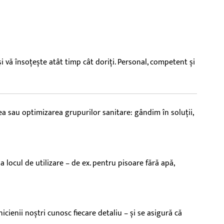
uri de faianță
nte de curățare
și vă însoțește atât timp cât doriți. Personal, competent și
a sau optimizarea grupurilor sanitare: gândim în soluții,
 locul de utilizare – de ex. pentru pisoare fără apă,
ienii noștri cunosc fiecare detaliu – și se asigură că