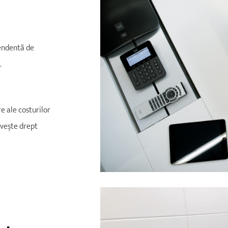
pendentă de
.
 ale costurilor
rvește drept