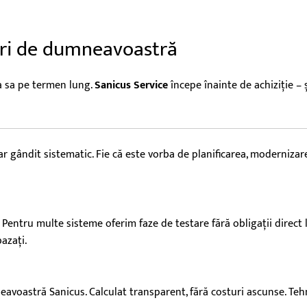
Rost
înai
turi de dumneavoastră
a sa pe termen lung.
Sanicus Service
începe înainte de achiziție – 
 gândit sistematic. Fie că este vorba de planificarea, modernizare
entru multe sisteme oferim faze de testare fără obligații direct la
azați.
oastră Sanicus. Calculat transparent, fără costuri ascunse. Tehnic