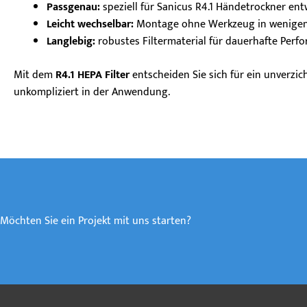
Passgenau:
speziell für Sanicus R4.1 Händetrockner ent
Leicht wechselbar:
Montage ohne Werkzeug in wenige
Langlebig:
robustes Filtermaterial für dauerhafte Perf
Mit dem
R4.1 HEPA Filter
entscheiden Sie sich für ein unverzic
unkompliziert in der Anwendung.
Möchten Sie ein Projekt mit uns starten?