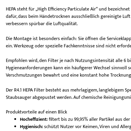
HEPA steht für „High Efficiency Particulate Air“ und bezeichnet
dafür, dass beim Händetrocknen ausschließlich gereinigte Luf
verbessern spürbar die Luftqualität.
Die Montage ist besonders einfach: Sie öffnen die Servicekl
ein. Werkzeug oder spezielle Fachkenntnisse sind nicht erforde
Empfohlen wird, den Filter je nach Nutzungsintensität alle 6 
Hygieneanforderungen kann ein häufigerer Wechsel sinnvoll se
Verschmutzungen bewahrt und eine konstant hohe Trocknungsl
Der R4.1 HEPA Filter besteht aus mehrlagigem, langlebigem Spe
Staubsauger abgepustet werden. Auf chemische Reinigungsmittel
Produktvorteile auf einen Blick
Hocheffizient:
filtert bis zu 99,95% aller Partikel aus der
Hygienisch:
schützt Nutzer vor Keimen, Viren und Alle