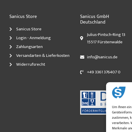
Sanicus Store
Sanicus GmbH
Deutschland
Sanicus Store
Julius-Pintsch-Ring 13
Login - Anmeldung
15517 Fürstenwalde
Zahlungsarten
Versandarten & Lieferkosten
info@sanicus.de
Widerrufsrecht
+49 3361 376407 0
Um Ihnen ein 
Geräteinforma
zustimmen, kö
verarbeiten. 
Merkmale und