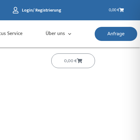
Warenkorb
Login/ Registrierung
0,00
€
cus Service
Über uns
Anfrage
Warenkorb
0,00
€