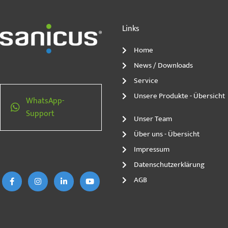
Links
Home
News / Downloads
Service
Unsere Produkte - Übersicht
WhatsApp-
Support
Unser Team
Über uns - Übersicht
F
I
L
Y
Impressum
a
n
i
o
c
s
n
u
Datenschutzerklärung
e
t
k
t
b
a
e
u
AGB
o
g
d
b
o
r
i
e
k
a
n
-
m
-
f
i
n