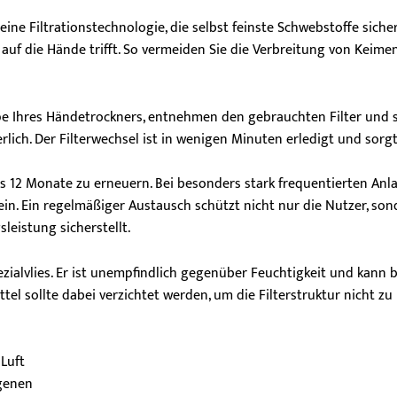
 eine Filtrationstechnologie, die selbst feinste Schwebstoffe siche
t auf die Hände trifft. So vermeiden Sie die Verbreitung von Kei
appe Ihres Händetrockners, entnehmen den gebrauchten Filter und
rlich. Der Filterwechsel ist in wenigen Minuten erledigt und sorg
bis 12 Monate zu erneuern. Bei besonders stark frequentierten An
in. Ein regelmäßiger Austausch schützt nicht nur die Nutzer, son
eistung sicherstellt.
zialvlies. Er ist unempfindlich gegenüber Feuchtigkeit und kann b
 sollte dabei verzichtet werden, um die Filterstruktur nicht zu 
 Luft
rgenen