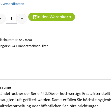
l.
Versandkosten
R4.1 Hepa Filter Menge
In den Warenkorb
-
+
tikelnummer:
5425090
tegorie:
R4.1 Händetrockner Filter
chräume
ndetrockner der Serie R4.1. Dieser hochwertige Ersatzfilter stellt s
gesaugten Luft gefiltert werden. Damit erfüllen Sie höchste hygie
mittelverarbeitung oder öffentlichen Sanitäreinrichtungen.