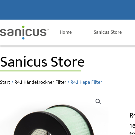
Zum
Inhalt
springen
Home
Sanicus Store
Sanicus Store
Start
/
R4.1 Händetrockner Filter
/ R4.1 Hepa Filter
R4
1
exk