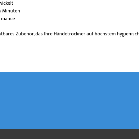
wickelt
n Minuten
ormance
htbares Zubehör, das Ihre Händetrockner auf höchstem hygienische