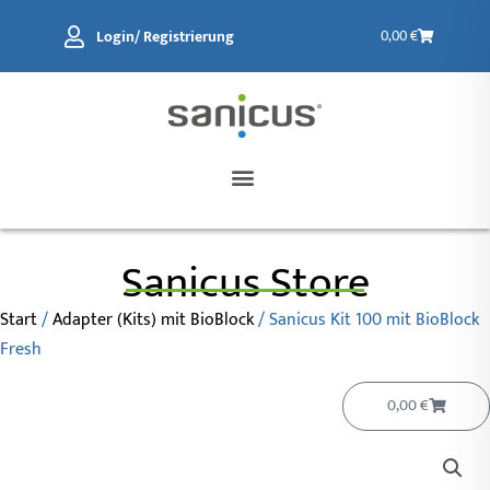
Zum
Warenkorb
Login/ Registrierung
0,00
€
Inhalt
springen
Sanicus Store
Start
/
Adapter (Kits) mit BioBlock
/ Sanicus Kit 100 mit BioBlock
Fresh
Warenko
0,00
€