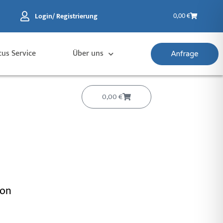
Warenkorb
Login/ Registrierung
0,00
€
cus Service
Über uns
Anfrage
Warenkorb
0,00
€
ion