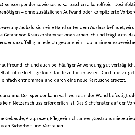
 Sensorspender sowie sechs Kartuschen alkoholfreier Desinfekti
rt benötigen – ohne zusätzlichen Aufwand oder komplizierte Vorber
euerung. Sobald sich eine Hand unter dem Auslass befindet, wird
ie Gefahr von Kreuzkontaminationen erheblich und trägt aktiv daz
Spender unauffällig in jede Umgebung ein – ob in Eingangsbereich
 hautfreundlich und auch bei häufiger Anwendung gut verträglich. 
nell ab, ohne klebrige Rückstände zu hinterlassen. Durch die vorge
n einfach entnommen und durch eine neue Kartusche ersetzt.
triebnahme. Der Spender kann wahlweise an der Wand befestigt od
kein Netzanschluss erforderlich ist. Das Sichtfenster auf der Vord
che Gebäude, Arztpraxen, Pflegeeinrichtungen, Gastronomiebetriebe
us an Sicherheit und Vertrauen.