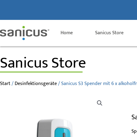
Zum
Inhalt
springen
Home
Sanicus Store
Sanicus Store
Start
/
Desinfektionsgeräte
/ Sanicus S3 Spender mit 6 x alkoholfr
S
Sp