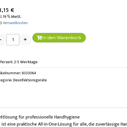
8,15
€
l. 19 % MwSt.
l.
Versandkosten
Sanicus S3 Spender mit 6 x alkoholfreier Desinfektion Men
In den Warenkorb
-
+
eferzeit:
2-5 Werktage
tikelnummer:
8333064
tegorie:
Desinfektionsgeräte
lettlösung für professionelle Handhygiene
n
ist eine praktische All-in-One-Lösung für alle, die zuverlässige H