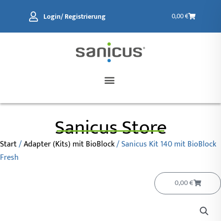
Zum
Warenkorb
Login/ Registrierung
0,00
€
Inhalt
springen
Sanicus Store
Start
/
Adapter (Kits) mit BioBlock
/ Sanicus Kit 140 mit BioBlock
Fresh
Warenko
0,00
€