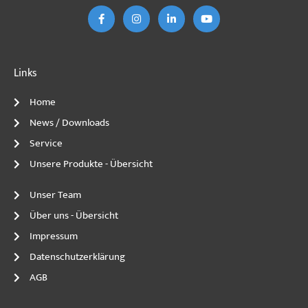
b
a
e
u
o
g
d
b
o
r
i
e
k
a
n
-
m
-
f
i
n
Links
Home
News / Downloads
Service
Unsere Produkte - Übersicht
Unser Team
Über uns - Übersicht
Impressum
Datenschutzerklärung
AGB