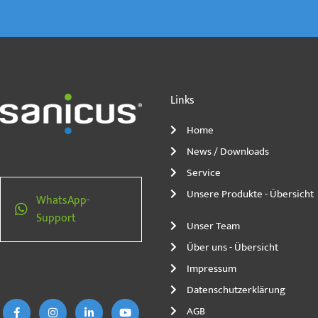
Links
Home
News / Downloads
Service
Unsere Produkte - Übersicht
WhatsApp-
Support
Unser Team
Über uns - Übersicht
F
I
L
Y
Impressum
a
n
i
o
c
s
n
u
Datenschutzerklärung
e
t
k
t
b
a
e
u
AGB
o
g
d
b