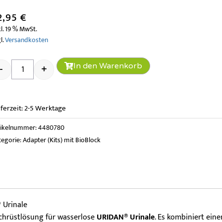
2,95
€
l. 19 % MwSt.
l.
Versandkosten
Sanicus Kit 78 mit BioBlock Fresh Menge
In den Warenkorb
-
+
eferzeit:
2-5 Werktage
tikelnummer:
4480780
tegorie:
Adapter (Kits) mit BioBlock
 Urinale
chrüstlösung für wasserlose
URIDAN® Urinale
. Es kombiniert ein