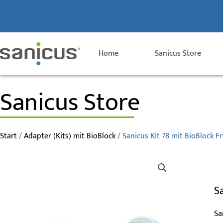
Zum
Inhalt
springen
Home
Sanicus Store
Sanicus Store
Start
/
Adapter (Kits) mit BioBlock
/ Sanicus Kit 78 mit BioBlock F
S
Sa