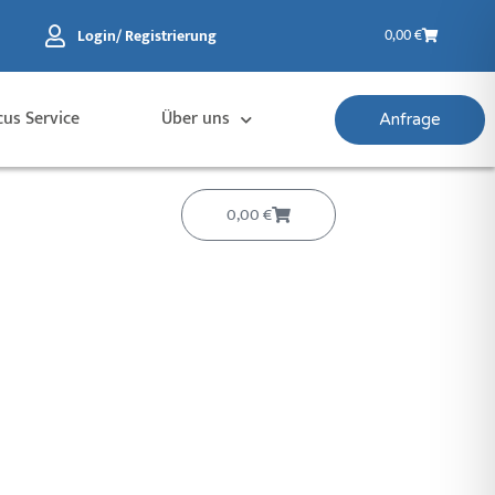
Warenkorb
Login/ Registrierung
0,00
€
cus Service
Über uns
Anfrage
Warenkorb
0,00
€