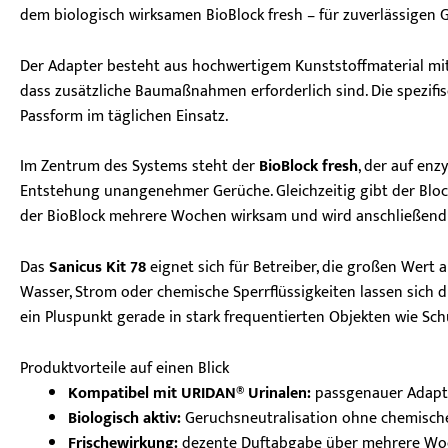
dem biologisch wirksamen BioBlock fresh – für zuverlässigen
Der Adapter besteht aus hochwertigem Kunststoffmaterial mit fl
dass zusätzliche Baumaßnahmen erforderlich sind. Die spezifis
Passform im täglichen Einsatz.
Im Zentrum des Systems steht der
BioBlock fresh
, der auf enz
Entstehung unangenehmer Gerüche. Gleichzeitig gibt der Block 
der BioBlock mehrere Wochen wirksam und wird anschließend 
Das
Sanicus Kit 78
eignet sich für Betreiber, die großen Wert 
Wasser, Strom oder chemische Sperrflüssigkeiten lassen sich d
ein Pluspunkt gerade in stark frequentierten Objekten wie S
Produktvorteile auf einen Blick
Kompatibel mit URIDAN® Urinalen:
passgenauer Adapte
Biologisch aktiv:
Geruchsneutralisation ohne chemisch
Frischewirkung:
dezente Duftabgabe über mehrere W