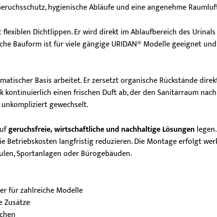
 Geruchsschutz, hygienische Abläufe und eine angenehme Raumluft
exiblen Dichtlippen. Er wird direkt im Ablaufbereich des Urinals 
che Bauform ist für viele gängige URIDAN® Modelle geeignet und s
ymatischer Basis arbeitet. Er zersetzt organische Rückstände dire
kontinuierlich einen frischen Duft ab, der den Sanitärraum nachh
unkompliziert gewechselt.
auf
geruchsfreie, wirtschaftliche und nachhaltige Lösungen
legen.
ie Betriebskosten langfristig reduzieren. Die Montage erfolgt w
chulen, Sportanlagen oder Bürogebäuden.
r für zahlreiche Modelle
e Zusätze
ochen