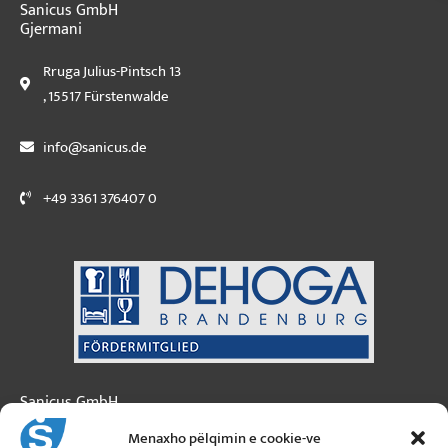
Sanicus GmbH
Gjermani
Rruga Julius-Pintsch 13
, 15517 Fürstenwalde
info@sanicus.de
+49 3361 376407 0
Sanicus GmbH
Austria
Menaxho pëlqimin e cookie-ve