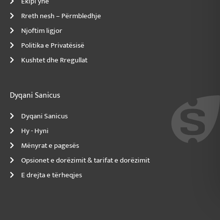
Ekipi ynë
Rreth nesh – Përmbledhje
Njoftim ligjor
Politika e Privatësisë
Kushtet dhe Rregullat
Dyqani Sanicus
Dyqani Sanicus
Hy - Hyni
Mënyrat e pagesës
Opsionet e dorëzimit & tarifat e dorëzimit
E drejta e tërheqjes