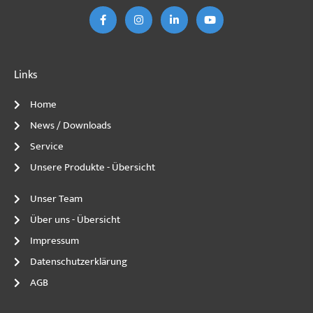
e
t
k
t
b
a
e
u
o
g
d
b
o
r
i
e
k
a
n
-
m
-
f
i
n
Links
Home
News / Downloads
Service
Unsere Produkte - Übersicht
Unser Team
Über uns - Übersicht
Impressum
Datenschutzerklärung
AGB