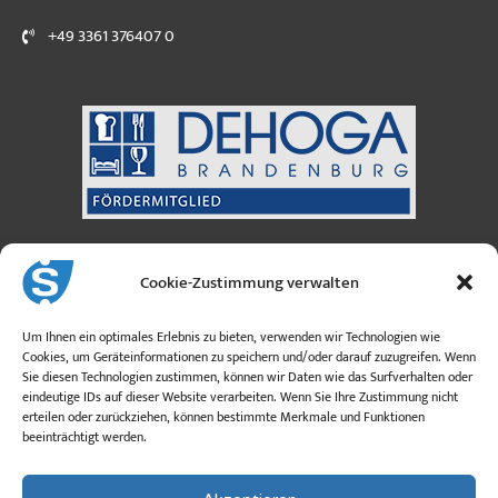
+49 3361 376407 0
Sanicus GmbH
Cookie-Zustimmung verwalten
Österreich
Moosfeldstraße 3
Um Ihnen ein optimales Erlebnis zu bieten, verwenden wir Technologien wie
A-5101 Bergheim
Cookies, um Geräteinformationen zu speichern und/oder darauf zuzugreifen. Wenn
Sie diesen Technologien zustimmen, können wir Daten wie das Surfverhalten oder
eindeutige IDs auf dieser Website verarbeiten. Wenn Sie Ihre Zustimmung nicht
info@sanicus.at
erteilen oder zurückziehen, können bestimmte Merkmale und Funktionen
beeinträchtigt werden.
+43 662 260 26