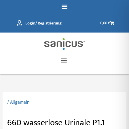
Zum
Inhalt
springen
Warenkorb
Login/ Registrierung
0,00
€
/
Allgemein
660 wasserlose Urinale P1.1