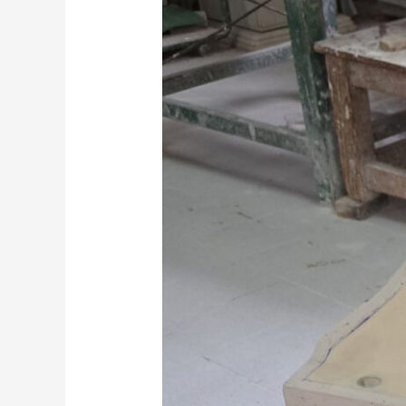
P10
–
Neues
Urinal
Frühjahr
2025