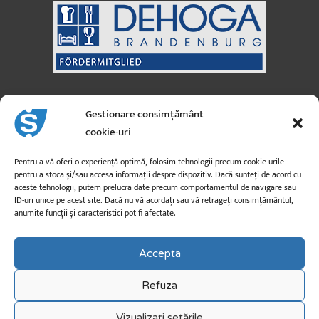
Sanicus GmbH
Austria
Gestionare consimțământ
cookie-uri
Strada Moosfeld nr. 3
A-5101 Bergheim
Pentru a vă oferi o experiență optimă, folosim tehnologii precum cookie-urile
pentru a stoca și/sau accesa informații despre dispozitiv. Dacă sunteți de acord cu
aceste tehnologii, putem prelucra date precum comportamentul de navigare sau
info@sanicus.at
ID-uri unice pe acest site. Dacă nu vă acordați sau vă retrageți consimțământul,
anumite funcții și caracteristici pot fi afectate.
+43 662 260 26
Accepta
Refuza
Vizualizați setările