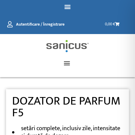
Salt
la
conținut
Coș
Autentificare / Înregistrare
0,00
€
de
cumpărătur
DOZATOR DE PARFUM
F5
setări complete, inclusiv zile, intensitate