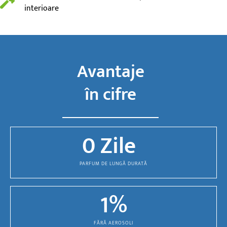
interioare
Avantaje
în cifre
0
 Zile  
PARFUM DE LUNGĂ DURATĂ
1
%
FĂRĂ AEROSOLI