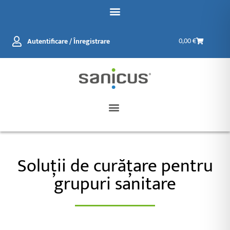
Salt
la
conținut
Coș
Autentificare / Înregistrare
0,00
€
de
cumpărătur
Soluții de curățare pentru
grupuri sanitare