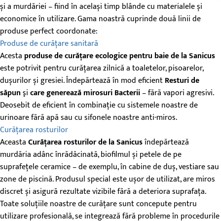
și a murdăriei – fiind în același timp blânde cu materialele și
economice în utilizare. Gama noastră cuprinde două linii de
produse perfect coordonate:
Produse de curățare sanitară
Acesta
produse de curățare ecologice pentru baie de la Sanicus
este potrivit pentru curățarea zilnică a toaletelor, pisoarelor,
dușurilor și gresiei. Îndepărtează în mod eficient
Resturi de
săpun
şi
care generează mirosuri
Bacterii
– fără vapori agresivi.
Deosebit de eficient în combinație cu sistemele noastre de
urinoare fără apă sau cu sifonele noastre anti-miros.
Curățarea rosturilor
Aceasta
Curățarea rosturilor de la Sanicus
îndepărtează
murdăria adânc înrădăcinată, biofilmul și petele de pe
suprafețele ceramice – de exemplu, în cabine de duș, vestiare sau
zone de piscină. Produsul special este ușor de utilizat, are miros
discret și asigură rezultate vizibile fără a deteriora suprafața.
Toate soluțiile noastre de curățare sunt concepute pentru
utilizare profesională, se integrează fără probleme în procedurile