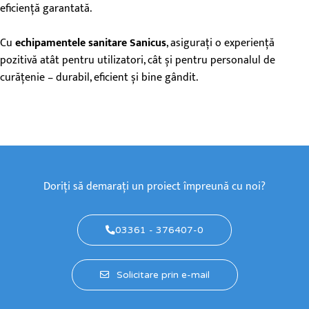
eficiență garantată.
Cu
echipamentele sanitare Sanicus
, asigurați o experiență
pozitivă atât pentru utilizatori, cât și pentru personalul de
curățenie – durabil, eficient și bine gândit.
Doriți să demarați un proiect împreună cu noi?
03361 - 376407-0
Solicitare prin e-mail