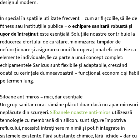
designul modern.
În special în spațiile utilizate frecvent – cum ar fi școlile, sălile de
fitness sau instituțiile publice – o
echipare sanitară robustă și
ușor de întreținut
este esențială. Soluțiile noastre contribuie la
reducerea efortului de curățare, minimizarea timpilor de
nefuncționare și asigurarea unui flux operațional eficient. Fie ca
elemente individuale, fie ca parte a unui concept complet:
echipamentele Sanicus sunt flexibile și adaptabile, crescând
odată cu cerințele dumneavoastră – funcțional, economic și fiabil
pe termen lung.
Sifoane anti-miros – mici, dar esențiale
Un grup sanitar curat rămâne plăcut doar dacă nu apar mirosuri
neplăcute din scurgeri.
Sifoanele noastre anti-miros
utilizează
tehnologie cu membrană din silicon: sunt sigure împotriva
refluxului, necesită întreținere minimă și pot fi integrate în
sistemele existente. Fără substanțe chimice, fără lichide – dar cu