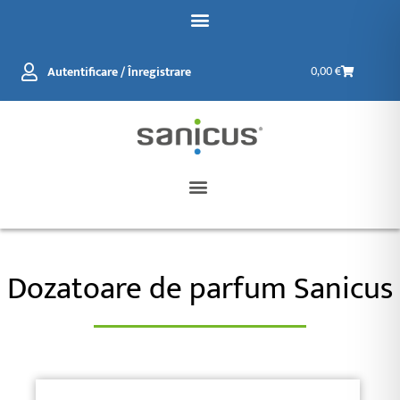
Salt
la
conținut
Coș
Autentificare / Înregistrare
0,00
€
de
cumpărătur
Dozatoare de parfum Sanicus