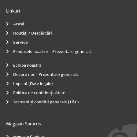
-
m
-
f
i
n
Linkuri
Acasă
Noutăți / Descărcări
Service
Produsele noastre – Prezentare generală
Echipa noastră
Despre noi – Prezentare generală
Imprint (Date legale)
Politica de confidențialitate
Termeni și condiții generale (T&C)
Magazin Sanicus
Magazin Sanicus