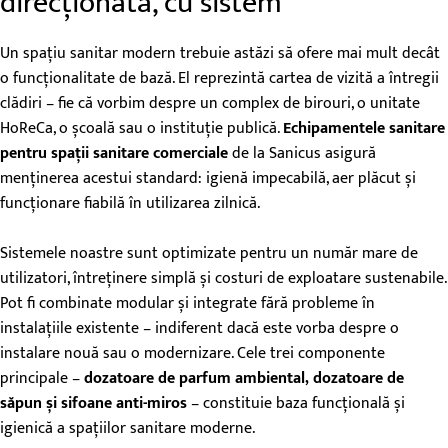
direcționată, cu sistem
Un spațiu sanitar modern trebuie astăzi să ofere mai mult decât
o funcționalitate de bază. El reprezintă cartea de vizită a întregii
clădiri – fie că vorbim despre un complex de birouri, o unitate
HoReCa, o școală sau o instituție publică.
Echipamentele sanitare
pentru spații sanitare comerciale
de la Sanicus asigură
menținerea acestui standard: igienă impecabilă, aer plăcut și
funcționare fiabilă în utilizarea zilnică.
Sistemele noastre sunt optimizate pentru un număr mare de
utilizatori, întreținere simplă și costuri de exploatare sustenabile.
Pot fi combinate modular și integrate fără probleme în
instalațiile existente – indiferent dacă este vorba despre o
instalare nouă sau o modernizare. Cele trei componente
principale –
dozatoare de parfum ambiental, dozatoare de
săpun și sifoane anti-miros
– constituie baza funcțională și
igienică a spațiilor sanitare moderne.