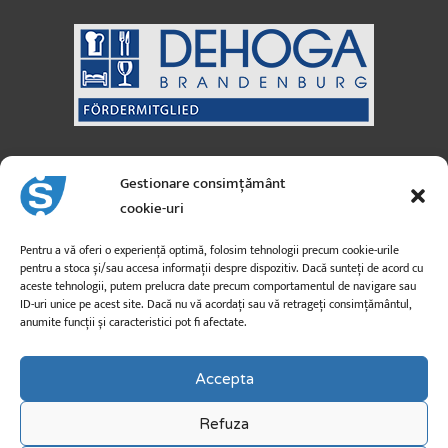
Sanicus GmbH
Austria
Gestionare consimțământ
cookie-uri
Strada Moosfeld nr. 3
A-5101 Bergheim
Pentru a vă oferi o experiență optimă, folosim tehnologii precum cookie-urile
pentru a stoca și/sau accesa informații despre dispozitiv. Dacă sunteți de acord cu
aceste tehnologii, putem prelucra date precum comportamentul de navigare sau
info@sanicus.at
ID-uri unice pe acest site. Dacă nu vă acordați sau vă retrageți consimțământul,
anumite funcții și caracteristici pot fi afectate.
+43 662 260 26
Accepta
Refuza