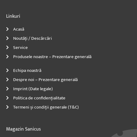
k
a
n
-
m
-
f
i
n
Linkuri
Acasă
Noutăți / Descărcări
Service
Produsele noastre – Prezentare generală
Echipa noastră
Despre noi – Prezentare generală
Imprint (Date legale)
Politica de confidențialitate
Termeni și condiții generale (T&C)
Magazin Sanicus