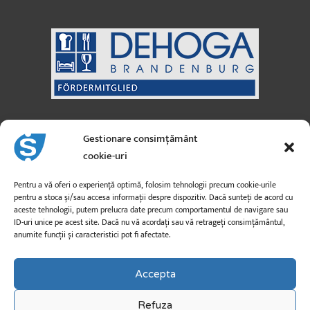
Sanicus GmbH
Austria
Gestionare consimțământ
cookie-uri
Strada Moosfeld nr. 3
A-5101 Bergheim
Pentru a vă oferi o experiență optimă, folosim tehnologii precum cookie-urile
pentru a stoca și/sau accesa informații despre dispozitiv. Dacă sunteți de acord cu
aceste tehnologii, putem prelucra date precum comportamentul de navigare sau
info@sanicus.at
ID-uri unice pe acest site. Dacă nu vă acordați sau vă retrageți consimțământul,
anumite funcții și caracteristici pot fi afectate.
+43 662 260 26
Accepta
Refuza