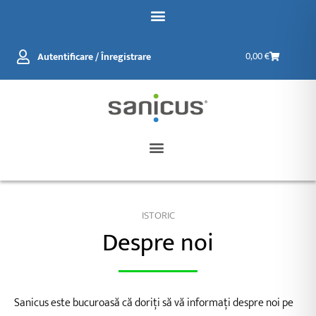
Salt
la
conținut
Coș
Autentificare / Înregistrare
0,00
€
de
cumpărătur
ISTORIC
Despre noi
Sanicus este bucuroasă că doriți să vă informați despre noi pe