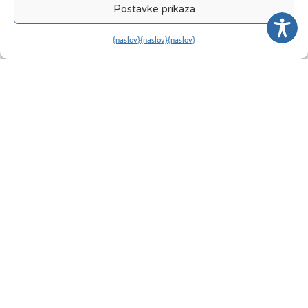
Postavke prikaza
{naslov}
{naslov}
{naslov}