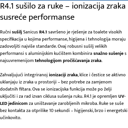
R4.1 sušilo za ruke – ionizacija zraka
susreće performanse
Ručni
sušilj
Sanicus
R4.1
savršeno je rješenje za toalete visokih
specifikacija u kojima performanse, higijena i tehnologija moraju
zadovoljiti najviše standarde. Ovaj robusni sušilj velikih
performansi s aluminijskim kućištem kombinira
snažno sušenje
s
najsuvremenijom
tehnologijom pročišćavanja zraka
.
Zahvaljujući integriranoj
ionizaciji zraka
, klice i čestice se aktivno
uklanjaju iz zraka u prostoriji – bez potrebe za zamjenom
dodatnih filtara. Ova se ionizacijska funkcija može po želji
uključiti i za rad izvan ciklusa sušenja ruku. R4.1 je opremljen
UV-
LED
jedinicom
za uništavanje zarobljenih mikroba. Ruke se suše
bez kontakta za otprilike 10 sekundi – higijenski, brzo i energetski
učinkovito.