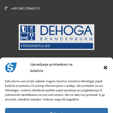
+49 3361 376407 0
Sanicus GmbH
Austrija
Upravljanje pristankom na
kolačiće
3 Moosfeldstraße
A-5101 Bergheim
Kako bismo vam pružili najbolje moguće iskustvo, koristimo tehnologije poput
kolačića za pohranu i/ili pristup informacijama o uređaju. Ako pristajete na ove
tehnologije, možemo obrađivati podatke poput ponašanja pri pregledavanju ili
info@sanicus.at
jedinstvenih identifikatora na ovoj web stranici. Ako ne date svoj pristanak ili ga
povučete, određene značajke i funkcije mogu biti pogođene.
+43 662 260 26