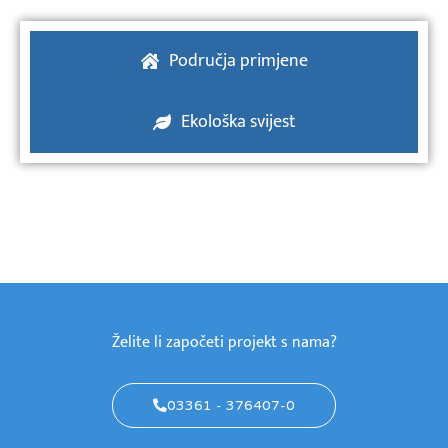
Područja primjene
Ekološka svijest
Želite li započeti projekt s nama?
03361 - 376407-0