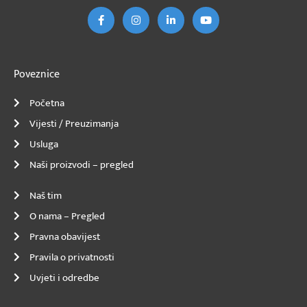
e
t
k
T
b
a
e
u
o
g
d
b
o
r
I
e
k
a
n
-
m
-
f
i
n
Poveznice
Početna
Vijesti / Preuzimanja
Usluga
Naši proizvodi – pregled
Naš tim
O nama – Pregled
Pravna obavijest
Pravila o privatnosti
Uvjeti i odredbe