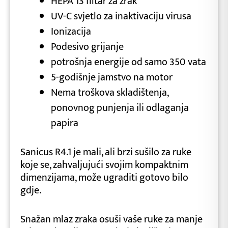
HEPA 13 filtar za zrak
UV-C svjetlo za inaktivaciju virusa
Ionizacija
Podesivo grijanje
potrošnja energije od samo 350 vata
5-godišnje jamstvo na motor
Nema troškova skladištenja,
ponovnog punjenja ili odlaganja
papira
Sanicus R4.1 je mali, ali brzi sušilo za ruke
koje se, zahvaljujući svojim kompaktnim
dimenzijama, može ugraditi gotovo bilo
gdje.
Snažan mlaz zraka osuši vaše ruke za manje