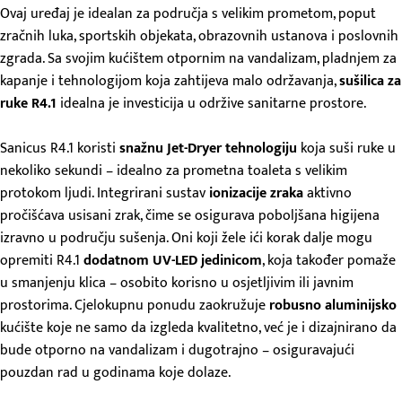
Ovaj uređaj je idealan za područja s velikim prometom, poput
zračnih luka, sportskih objekata, obrazovnih ustanova i poslovnih
zgrada. Sa svojim kućištem otpornim na vandalizam, pladnjem za
kapanje i tehnologijom koja zahtijeva malo održavanja,
sušilica
za
ruke R4.1
idealna je investicija u održive sanitarne prostore.
Sanicus R4.1 koristi
snažnu Jet-Dryer tehnologiju
koja suši ruke u
nekoliko sekundi – idealno za prometna toaleta s velikim
protokom ljudi. Integrirani sustav
ionizacije zraka
aktivno
pročišćava usisani zrak, čime se osigurava poboljšana higijena
izravno u području sušenja. Oni koji žele ići korak dalje mogu
opremiti R4.1
dodatnom UV-LED jedinicom
, koja također pomaže
u smanjenju klica – osobito korisno u osjetljivim ili javnim
prostorima. Cjelokupnu ponudu zaokružuje
robusno aluminijsko
kućište koje ne samo da izgleda kvalitetno, već je i dizajnirano da
bude otporno na vandalizam i dugotrajno – osiguravajući
pouzdan rad u godinama koje dolaze.