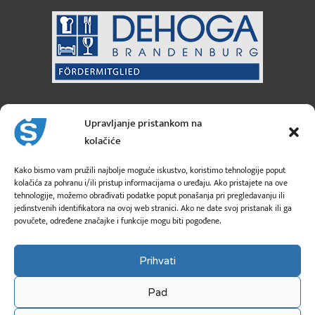
Sanicus GmbH
Austrija
Upravljanje pristankom na
kolačiće
3 Moosfeldstraße
A-5101 Bergheim
Kako bismo vam pružili najbolje moguće iskustvo, koristimo tehnologije poput
kolačića za pohranu i/ili pristup informacijama o uređaju. Ako pristajete na ove
tehnologije, možemo obrađivati podatke poput ponašanja pri pregledavanju ili
info@sanicus.at
jedinstvenih identifikatora na ovoj web stranici. Ako ne date svoj pristanak ili ga
povučete, određene značajke i funkcije mogu biti pogođene.
+43 662 260 26
Prihvati
Pad