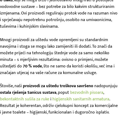
o tlaku
, koji se mogu brzo i jednostavno integrirati u postojeće
vodovodne sustave – bez potrebe za bilo kakvim strukturiranim
izmjenama. Ovi proizvodi reguliraju protok vode na razuman nivo
i sprječavaju nepotrebnu potrošnju, osobito na umivaonicima,
tuševima i kuhinjskim slavinama.
Mnogi proizvodi za uštedu vode opremljeni su standardnim
navojima i stoga se mogu lako zamijeniti ili dodati. To znači da
možete prijeći na tehnologiju štednje vode za samo nekoliko
minuta – s mjerljivim rezultatima: ovisno o primjeni, možete
uštedjeti do
70 % vode
, što ne samo da koristi okolišu, već ima i
značajan utjecaj na vaše račune za komunalne usluge.
Štoviše, naši
proizvodi za uštedu troškova savršeno
nadopunjuju
ostala rješenja Sanicus sustava
, poput
bezvodnih pisoara
,
bekontaktnih sušila za ruke
i
higijenskih sanitarnih armatura
.
Rezultat je koherentan, održiv cjelokupni koncept za komercijalne
i javne toalete – higijenski, funkcionalan i dugoročno isplativ.