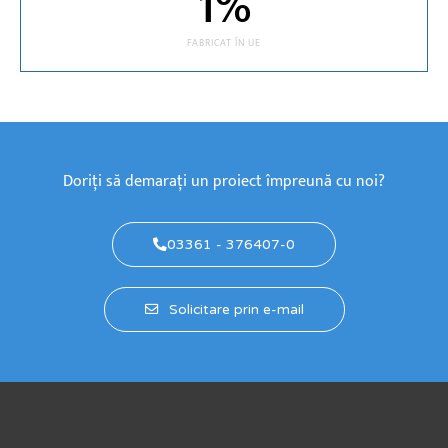
1
%
FABRICAT ÎN UE
Doriți să demarați un proiect împreună cu noi?
03361 - 376407-0
Solicitare prin e-mail