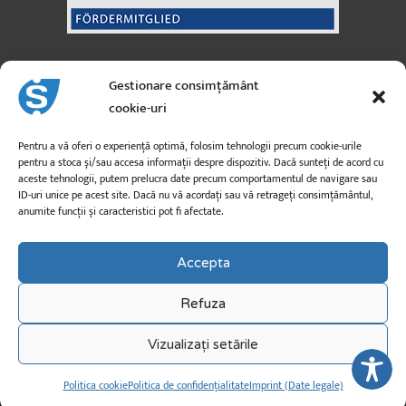
Sanicus GmbH
Gestionare consimțământ
Austria
cookie-uri
Strada Moosfeld nr. 3
A-5101 Bergheim
Pentru a vă oferi o experiență optimă, folosim tehnologii precum cookie-urile
pentru a stoca și/sau accesa informații despre dispozitiv. Dacă sunteți de acord cu
aceste tehnologii, putem prelucra date precum comportamentul de navigare sau
info@sanicus.at
ID-uri unice pe acest site. Dacă nu vă acordați sau vă retrageți consimțământul,
anumite funcții și caracteristici pot fi afectate.
+43 662 260 26
Accepta
Refuza
Vizualizați setările
Drepturi de autor © 2026 sanicus.de
Politica cookie
Politica de confidențialitate
Imprint (Date legale)