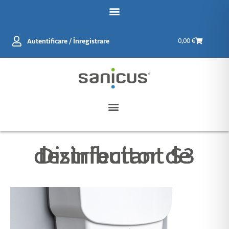
Salt
la
conținut
Coș
Autentificare / Înregistrare
0,00
€
de
cumpărătur
Distribuitor de dezinfectant S3