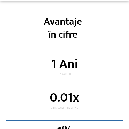
Avantaje
în cifre
1
 Ani
GARANȚIE
0.01
x
UTILIZĂRI PER LITRU