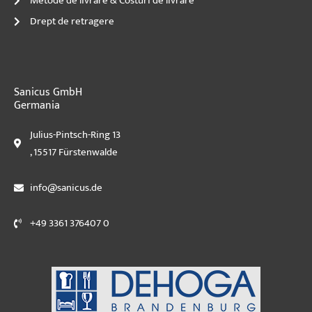
Metode de livrare & Costuri de livrare
Drept de retragere
Sanicus GmbH
Germania
Julius-Pintsch-Ring 13
, 15517 Fürstenwalde
info@sanicus.de
+49 3361 376407 0