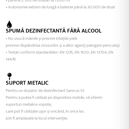
• până la 2.500 de utilizări la 1.000 ml
• Autonomie extrem de lungă a bateriei până la 30.000 de doze
SPUMĂ DEZINFECTANTĂ FĂRĂ ALCOOL
• Nu usucă mâinile și previne iritațiile pielii
previne răspândirea virusurilor și a altor agenți patogeni periculoși
• Testat conform standardelor: EN 1276, EN 1650, EN 13704, EN
14476
SUPORT METALIC
Pentru un dozator de dezinfectant Sanicus S3
Pentru a putea fi utilizat pe dispozitive mobile, vă oferim
suporturi metalice vopsite,
care pot fi utilizate ușor și oricând, în orice loc
pot fi amplasate la locul intervenției.